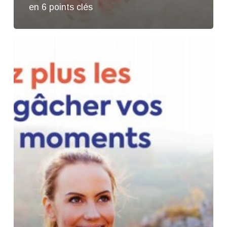
en 6 points clés
Journées
mondiales
de
la
colonne
vertébrale
2020