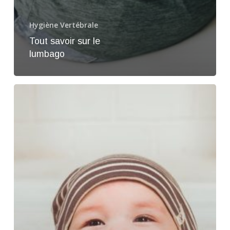
Hygiène Vertébrale
Tout savoir sur le
lumbago
Accompagner
et
stimuler
le
développement
optimal
de
mon
enfant
en
6