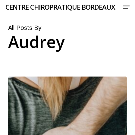
Men
Skip
CENTRE CHIROPRATIQUE BORDEAUX
to
main
content
All Posts By
Audrey
Tout
savoir
sur
le
lumbago