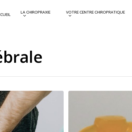
LA CHIROPRAXIE
VOTRE CENTRE CHIROPRATIQUE
CUEIL
ébrale
5
Bonnes
habitudes
pour
préserver