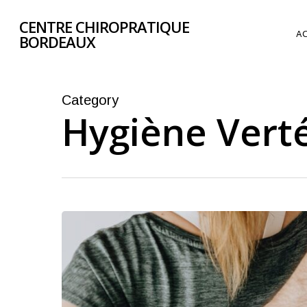
Skip
CENTRE CHIROPRATIQUE
to
AC
BORDEAUX
main
content
Category
Hygiène Vert
Tout
savoir
sur
le
lumbago