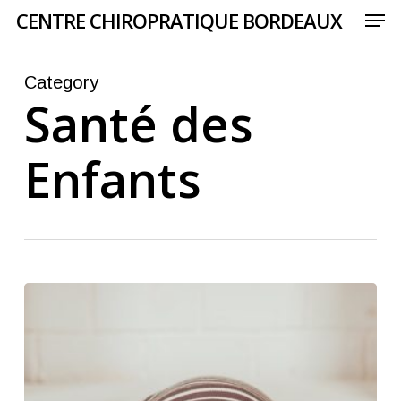
Men
Skip
CENTRE CHIROPRATIQUE BORDEAUX
to
main
content
Category
Santé des
Enfants
Accompagner
et
stimuler
le
développement