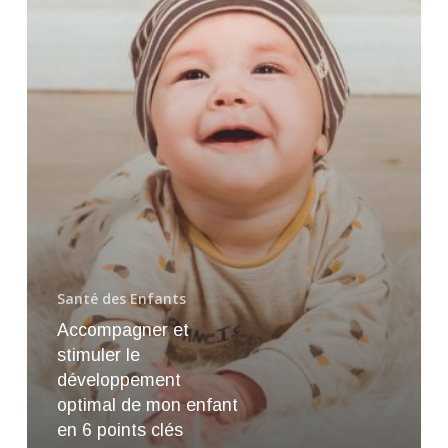
optimal
de
mon
enfant
en
6
points
clés
Santé des Enfants
Accompagner et
stimuler le
développement
optimal de mon enfant
en 6 points clés